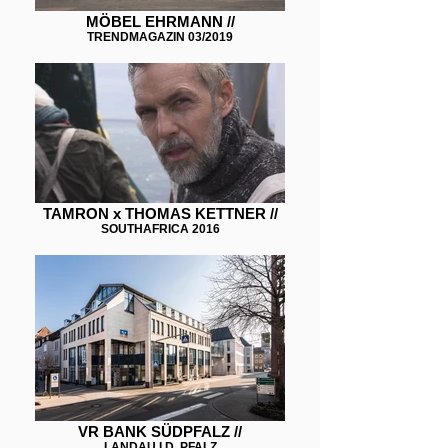
MÖBEL EHRMANN //
TRENDMAGAZIN 03/2019
TAMRON x THOMAS KETTNER //
SOUTHAFRICA 2016
VR BANK SÜDPFALZ //
LANDAU I.D. PFALZ